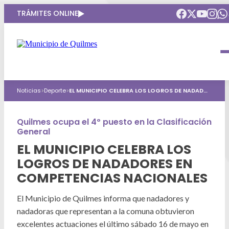
TRÁMITES ONLINE
Intendenta
Municipio
Compromisos
Noticias
>
Deporte
>
EL MUNICIPIO CELEBRA LOS LOGROS DE NADADORES EN COMPETENCIAS NACIONALES
Gobierno Abierto
Obras Públicas
ARQUI
Áreas de gobierno
Seguridad
Quilmes ocupa el 4º puesto en la Clasificación
Mi Quilmes Digital
General
HCD
Salud
Atención a la comunidad
EL MUNICIPIO CELEBRA LOS
LOGROS DE NADADORES EN
Puntos de interés
GIRSU
Defensa del consumidor
COMPETENCIAS NACIONALES
Mapa interactivo
Educación
Agenda municipal
El Municipio de Quilmes informa que nadadores y
Defensoria del Pueblo
nadadoras que representan a la comuna obtuvieron
Culturas
excelentes actuaciones el último sábado 16 de mayo en