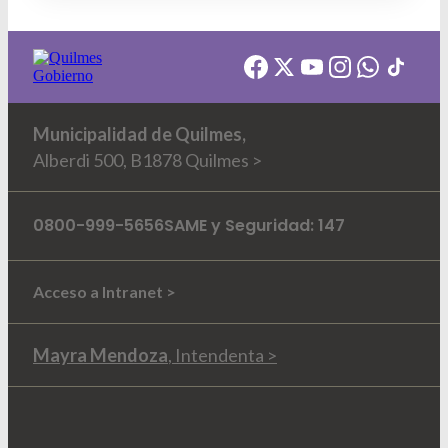
Municipalidad de Quilmes,
Alberdi 500, B1878 Quilmes >
0800-999-5656
SAME y Seguridad: 147
Acceso a Intranet >
Mayra Mendoza
, Intendenta >