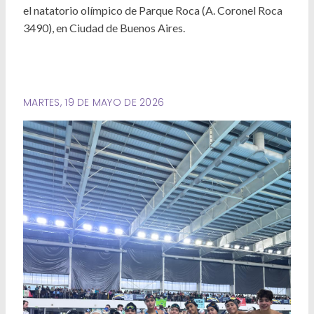
Deportes
el natatorio olímpico de Parque Roca (A. Coronel Roca
3490), en Ciudad de Buenos Aires.
Ambiente
Desarrollo Social
Mujeres y Diversidades
MARTES, 19 DE MAYO DE 2026
Derechos Humanos
Empleo y Formación Laboral
Internacionales