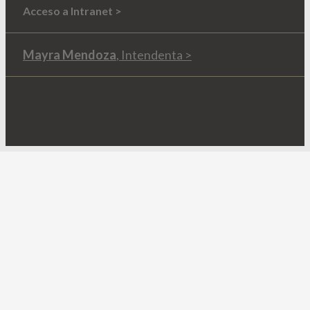
Acceso a Intranet >
Mayra Mendoza
, Intendenta >