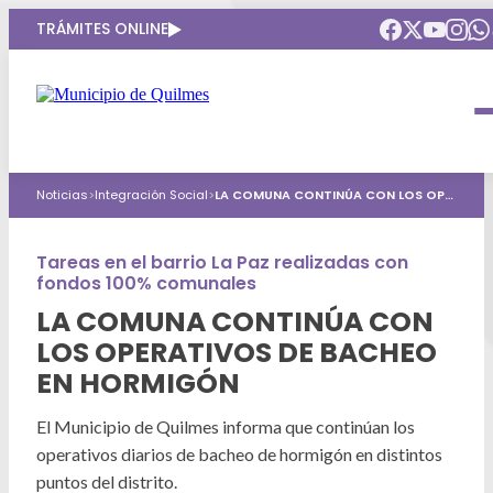
TRÁMITES ONLINE
Intendenta
Municipio
Compromisos
Noticias
>
Integración Social
>
LA COMUNA CONTINÚA CON LOS OPERATIVOS DE BACHEO EN HORMIGÓN
Gobierno Abierto
Obras Públicas
ARQUI
Áreas de gobierno
Seguridad
Tareas en el barrio La Paz realizadas con
Mi Quilmes Digital
fondos 100% comunales
HCD
Salud
Atención a la comunidad
LA COMUNA CONTINÚA CON
LOS OPERATIVOS DE BACHEO
Puntos de interés
GIRSU
Defensa del consumidor
EN HORMIGÓN
Mapa interactivo
Educación
Agenda municipal
El Municipio de Quilmes informa que continúan los
Defensoria del Pueblo
operativos diarios de bacheo de hormigón en distintos
Culturas
puntos del distrito.