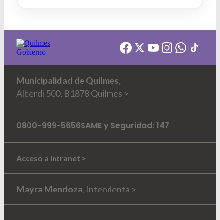
Municipalidad de Quilmes,
Alberdi 500, B1878 Quilmes >
0800-999-5656
SAME y Seguridad: 147
Acceso a Intranet >
Mayra Mendoza
, Intendenta >