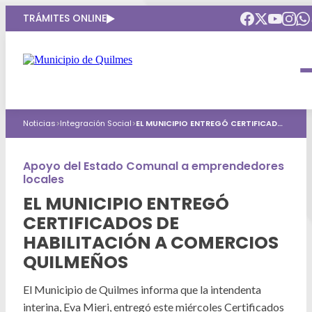
TRÁMITES ONLINE
Intendenta
Municipio
Compromisos
Noticias
>
Integración Social
>
EL MUNICIPIO ENTREGÓ CERTIFICADOS DE HABILITACIÓN A COMERCIOS QUILMEÑOS
Gobierno Abierto
Obras Públicas
ARQUI
Áreas de gobierno
Seguridad
Apoyo del Estado Comunal a emprendedores
Mi Quilmes Digital
locales
HCD
Salud
Atención a la comunidad
EL MUNICIPIO ENTREGÓ
CERTIFICADOS DE
Puntos de interés
GIRSU
Defensa del consumidor
HABILITACIÓN A COMERCIOS
Mapa interactivo
Educación
QUILMEÑOS
Agenda municipal
Defensoria del Pueblo
Culturas
El Municipio de Quilmes informa que la intendenta
interina, Eva Mieri, entregó este miércoles Certificados