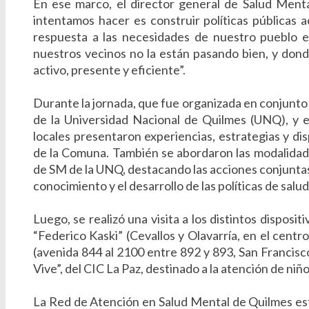
En ese marco, el director general de Salud Menta
intentamos hacer es construir políticas públicas 
respuesta a las necesidades de nuestro pueblo 
nuestros vecinos no la están pasando bien, y don
activo, presente y eficiente”.
Durante la jornada, que fue organizada en conjunto 
de la Universidad Nacional de Quilmes (UNQ), y el
locales presentaron experiencias, estrategias y di
de la Comuna. También se abordaron las modalidades
de SM de la UNQ, destacando las acciones conjuntas 
conocimiento y el desarrollo de las políticas de salu
Luego, se realizó una visita a los distintos dispos
“Federico Kaski” (Cevallos y Olavarría, en el centr
(avenida 844 al 2100 entre 892 y 893, San Francis
Vive”, del CIC La Paz, destinado a la atención de ni
La Red de Atención en Salud Mental de Quilmes est