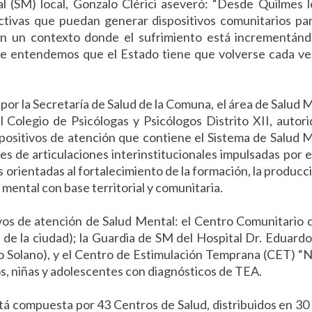
l (SM) local, Gonzalo Clérici aseveró: “Desde Quilmes 
activas que puedan generar dispositivos comunitarios pa
en un contexto donde el sufrimiento está incrementán
de entendemos que el Estado tiene que volverse cada v
por la Secretaría de Salud de la Comuna, el área de Salud 
 Colegio de Psicólogas y Psicólogos Distrito XII, autor
spositivos de atención que contiene el Sistema de Salud 
 de articulaciones interinstitucionales impulsadas por e
orientadas al fortalecimiento de la formación, la producc
d mental con base territorial y comunitaria.
itivos de atención de Salud Mental: el Centro Comunitario
o de la ciudad); la Guardia de SM del Hospital Dr. Eduardo
co Solano), y el Centro de Estimulación Temprana (CET) “
ños, niñas y adolescentes con diagnósticos de TEA.
á compuesta por 43 Centros de Salud, distribuidos en 30