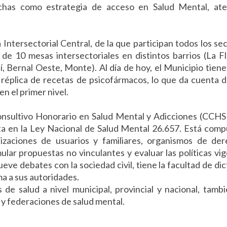
uchas como estrategia de acceso en Salud Mental, ate
 Intersectorial Central, de la que participan todos los se
s de 10 mesas intersectoriales en distintos barrios (La Fl
atí, Bernal Oeste, Monte). Al día de hoy, el Municipio tien
réplica de recetas de psicofármacos, lo que da cuenta 
 el primer nivel.
Consultivo Honorario en Salud Mental y Adicciones (CC
ista en la Ley Nacional de Salud Mental 26.657. Está com
nizaciones de usuarios y familiares, organismos de de
lar propuestas no vinculantes y evaluar las políticas vi
ve debates con la sociedad civil, tiene la facultad de dic
a a sus autoridades.
 de salud a nivel municipal, provincial y nacional, tamb
 y federaciones de salud mental.