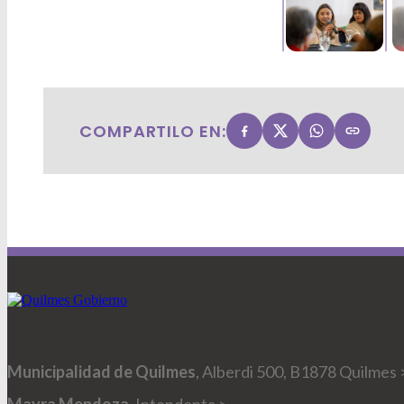
COMPARTILO EN:
Municipalidad de Quilmes
, Alberdi 500, B1878 Quilmes 