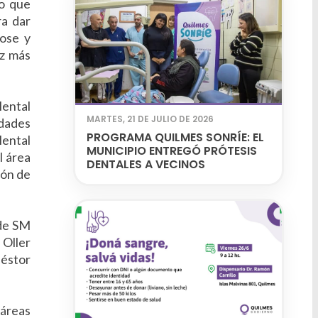
lo que
ra dar
dose y
ez más
Mental
MARTES, 21 DE JULIO DE 2026
idades
PROGRAMA QUILMES SONRÍE: EL
Mental
MUNICIPIO ENTREGÓ PRÓTESIS
l área
DENTALES A VECINOS
ión de
 de SM
 Oller
Néstor
 áreas